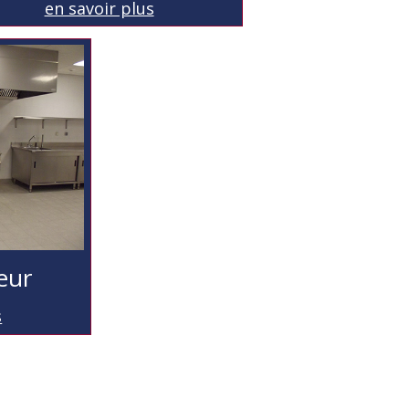
en savoir plus
teur
s